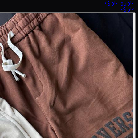
شلوار و شلوارک
شلوارک